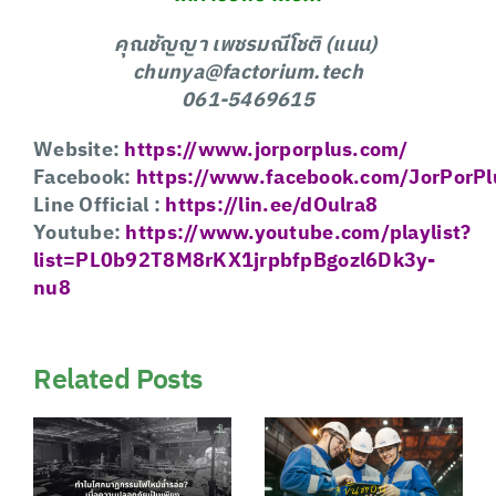
คุณชัญญา เพชรมณีโชติ
(
แนน
)
chunya@factorium.tech
061-5469615
Website:
https://www.jorporplus.com/
Facebook:
https:
//www.facebook.com/JorPorPl
Line Official :
https://lin.ee/dOulra8
Youtube:
https://www.youtube.com/playlist?
list=PL0b92T8M8rKX1jrpbfpBgozl6Dk3y-
nu8
Related Posts