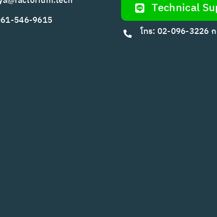
ya@factorium.tech
Technical Su
 061-546-9615
โทร: 02-096-3226 