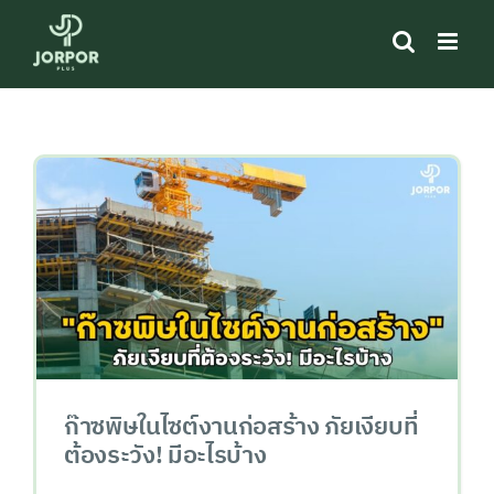
Skip
to
content
ก๊าซพิษในไซต์งานก่อสร้าง ภัยเงียบที่
ต้องระวัง! มีอะไรบ้าง